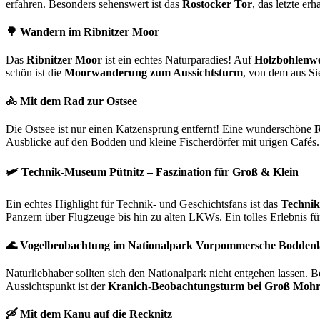
erfahren. Besonders sehenswert ist das
Rostocker Tor
, das letzte er
🌳
Wandern im Ribnitzer Moor
Das
Ribnitzer Moor
ist ein echtes Naturparadies! Auf
Holzbohlenw
schön ist die
Moorwanderung zum Aussichtsturm
, von dem aus Si
🚴
Mit dem Rad zur Ostsee
Die Ostsee ist nur einen Katzensprung entfernt! Eine wunderschöne
R
Ausblicke auf den Bodden und kleine Fischerdörfer mit urigen Cafés.
🛩️
Technik-Museum Pütnitz – Faszination für Groß & Klein
Ein echtes Highlight für Technik- und Geschichtsfans ist das
Technik
Panzern über Flugzeuge bis hin zu alten LKWs. Ein tolles Erlebnis fü
🌊
Vogelbeobachtung im Nationalpark Vorpommersche Boddenl
Naturliebhaber sollten sich den Nationalpark nicht entgehen lassen. B
Aussichtspunkt ist der
Kranich-Beobachtungsturm bei Groß Mohr
🛶
Mit dem Kanu auf die Recknitz