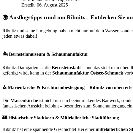
Erstellt: 06. August 2025
🌍
Ausflugstipps rund um Ribnitz – Entdecken Sie u
Ribnitz und seine Umgebung haben nicht nur auf dem Wasser, sondern a
jeden etwas dabei!
🏝️
Bernsteinmuseum & Schaumanufaktur
Ribnitz-Damgarten ist die
Bernsteinstadt
– und das sieht man überal
gefertigt wird, kann in der
Schaumanufaktur Ostsee-Schmuck
vorb
⛪
Marienkirche & Kirchturmbesteigung – Ribnitz von oben erl
Die
Marienkirche
ist nicht nur ein beeindruckendes Bauwerk, sonde
fantastischen Aussicht belohnt – besonders zum Sonnenuntergang ein 
🏰
Historischer Stadtkern & Mittelalterliche Stadtführung
Ribnitz hat eine spannende Geschichte! Bei einer
mittelalterlichen 